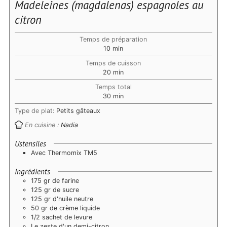
Madeleines (magdalenas) espagnoles au
citron
Temps de préparation
minutes
10
min
Temps de cuisson
minutes
20
min
Temps total
minutes
30
min
Type de plat:
Petits gâteaux
En cuisine :
Nadia
Ustensiles
Avec Thermomix TM5
Ingrédients
175 gr de farine
125 gr de sucre
125 gr d'huile neutre
50 gr de crème liquide
1/2 sachet de levure
Le zeste d'un demi-citron