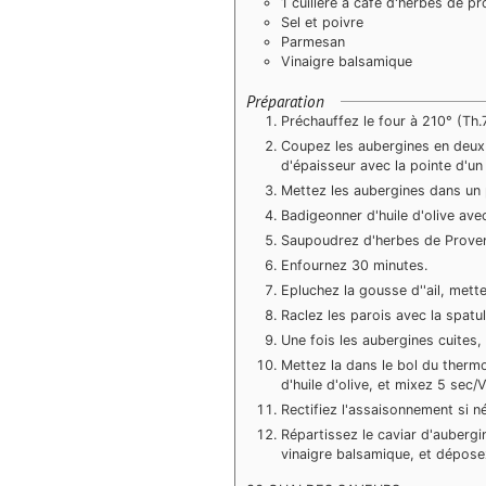
1 cuillère à café d'herbes de p
Sel et poivre
Parmesan
Vinaigre balsamique
Préparation
Préchauffez le four à 210° (Th.7
Coupez les aubergines en deux d
d'épaisseur avec la pointe d'un
Mettez les aubergines dans un p
Badigeonner d'huile d'olive ave
Saupoudrez d'herbes de Provenc
Enfournez 30 minutes.
Epluchez la gousse d''ail, mette
Raclez les parois avec la spatul
Une fois les aubergines cuites, 
Mettez la dans le bol du thermo
d'huile d'olive, et mixez 5 sec/Vi
Rectifiez l'assaisonnement si n
Répartissez le caviar d'aubergi
vinaigre balsamique, et dépos