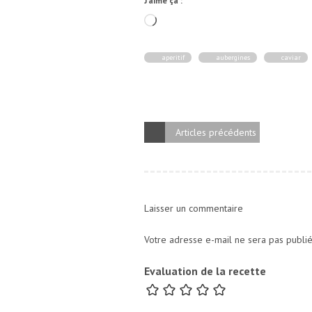
J’aime ça :
Chargement…
aperitif
aubergines
caviar
Articles précédents
Laisser un commentaire
Votre adresse e-mail ne sera pas publié
Evaluation de la recette