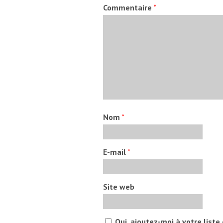
Commentaire
*
Nom
*
E-mail
*
Site web
Oui, ajoutez-moi à votre liste 