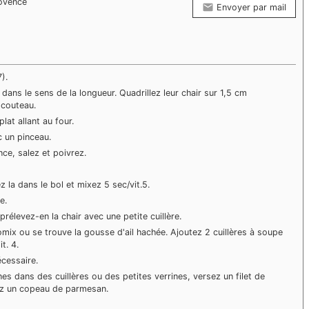
rovence
Envoyer par mail
).
ans le sens de la longueur. Quadrillez leur chair sur 1,5 cm
 couteau.
lat allant au four.
c un pinceau.
e, salez et poivrez.
z la dans le bol et mixez 5 sec/vit.5.
e.
prélevez-en la chair avec une petite cuillère.
mix ou se trouve la gousse d'ail hachée. Ajoutez 2 cuillères à soupe
t. 4.
écessaire.
nes dans des cuillères ou des petites verrines, versez un filet de
ez un copeau de parmesan.