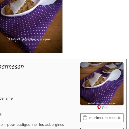
 parmesan
pe lame
Pin
e
Imprimer la recette
live + pour badigeonner les aubergines