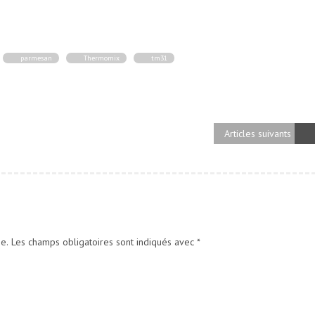
parmesan
Thermomix
tm31
Articles suivants
e.
Les champs obligatoires sont indiqués avec
*