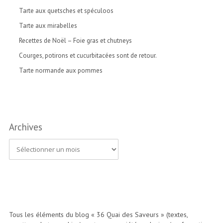
Tarte aux quetsches et spéculoos
Tarte aux mirabelles
Recettes de Noël – Foie gras et chutneys
Courges, potirons et cucurbitacées sont de retour.
Tarte normande aux pommes
Archives
A
r
c
h
i
Tous les éléments du blog « 36 Quai des Saveurs » (textes,