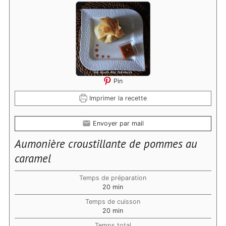
Pin
Imprimer la recette
Envoyer par mail
Aumonière croustillante de pommes au
caramel
Temps de préparation
minutes
20
min
Temps de cuisson
minutes
20
min
Temps total