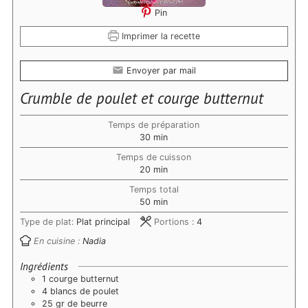
Pin
Imprimer la recette
Envoyer par mail
Crumble de poulet et courge butternut
Temps de préparation
minutes
30
min
Temps de cuisson
minutes
20
min
Temps total
minutes
50
min
Type de plat:
Plat principal
Portions :
4
En cuisine :
Nadia
Ingrédients
1 courge butternut
4 blancs de poulet
25 gr de beurre