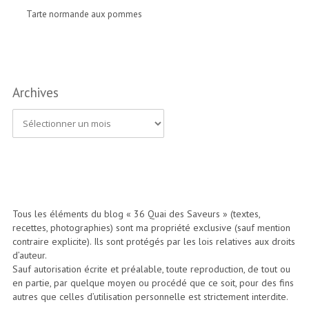
Tarte normande aux pommes
Archives
A
r
c
h
i
Tous les éléments du blog « 36 Quai des Saveurs » (textes,
recettes, photographies) sont ma propriété exclusive (sauf mention
v
contraire explicite). Ils sont protégés par les lois relatives aux droits
e
d’auteur.
Sauf autorisation écrite et préalable, toute reproduction, de tout ou
s
en partie, par quelque moyen ou procédé que ce soit, pour des fins
autres que celles d’utilisation personnelle est strictement interdite.