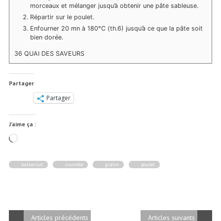
morceaux et mélanger jusqu’à obtenir une pâte sableuse.
Répartir sur le poulet.
Enfourner 20 mn à 180°C (th.6) jusqu’à ce que la pâte soit
bien dorée.
36 QUAI DES SAVEURS
Partager
Partager
J’aime ça :
Chargement…
butternut
crumble
gratin
poulet
Articles précédents
Articles suivants