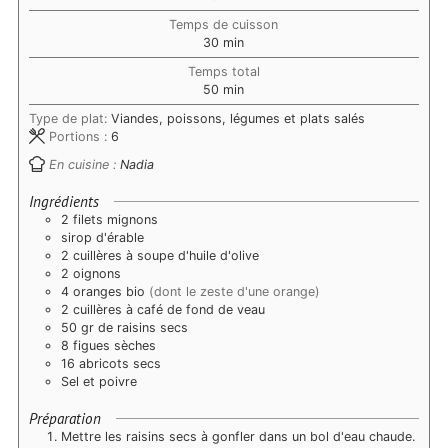
Temps de cuisson
minutes
30
min
Temps total
minutes
50
min
Type de plat:
Viandes, poissons, légumes et plats salés
Portions :
6
En cuisine :
Nadia
Ingrédients
2 filets mignons
sirop d'érable
2 cuillères à soupe d'huile d'olive
2 oignons
4 oranges bio
(dont le zeste d'une orange)
2 cuillères à café de fond de veau
50 gr de raisins secs
8 figues sèches
16 abricots secs
Sel et poivre
Préparation
Mettre les raisins secs à gonfler dans un bol d'eau chaude.