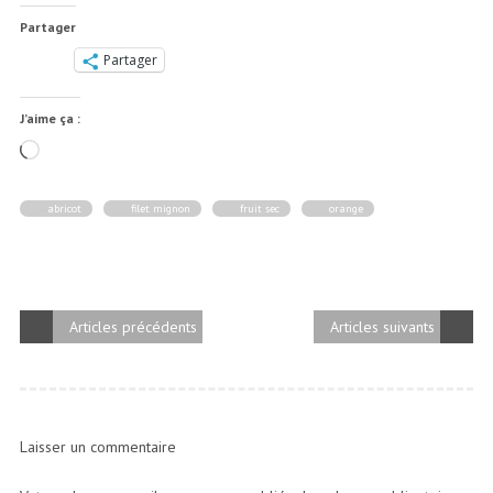
Partager
Partager
J’aime ça :
Chargement…
abricot
filet mignon
fruit sec
orange
Articles précédents
Articles suivants
Laisser un commentaire