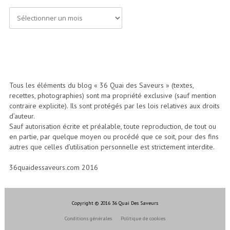
A
r
c
h
i
Tous les éléments du blog « 36 Quai des Saveurs » (textes,
recettes, photographies) sont ma propriété exclusive (sauf mention
v
contraire explicite). Ils sont protégés par les lois relatives aux droits
e
d’auteur.
Sauf autorisation écrite et préalable, toute reproduction, de tout ou
s
en partie, par quelque moyen ou procédé que ce soit, pour des fins
autres que celles d’utilisation personnelle est strictement interdite.
36quaidessaveurs.com 2016
Copyright © 2016 36 Quai Des Saveurs
Conditions générales
Politique de cookies