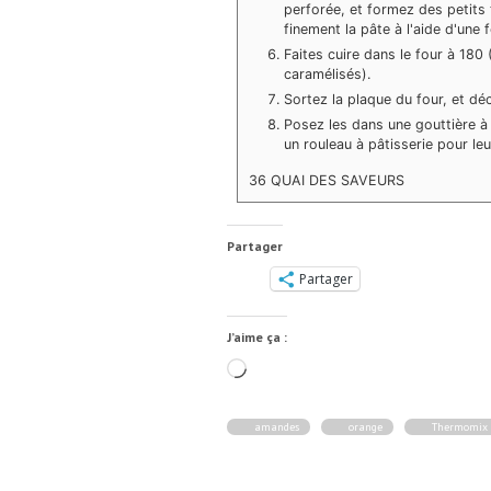
perforée, et formez des petits 
finement la pâte à l'aide d'une
Faites cuire dans le four à 18
caramélisés).
Sortez la plaque du four, et déc
Posez les dans une gouttière à t
un rouleau à pâtisserie pour le
36 QUAI DES SAVEURS
Partager
Partager
J’aime ça :
Chargement…
amandes
orange
Thermomix