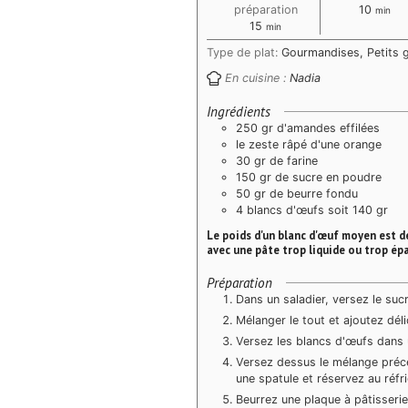
minute
préparation
10
min
minutes
15
min
Type de plat:
Gourmandises, Petits 
En cuisine :
Nadia
Ingrédients
250 gr d'amandes effilées
le zeste râpé d'une orange
30 gr de farine
150 gr de sucre en poudre
50 gr de beurre fondu
4 blancs d'œufs soit 140 gr
Le poids d'un blanc d'œuf moyen est d
avec une pâte trop liquide ou trop épa
Préparation
Dans un saladier, versez le sucr
Mélanger le tout et ajoutez dél
Versez les blancs d'œufs dans u
Versez dessus le mélange précé
une spatule et réservez au réfr
Beurrez une plaque à pâtisseri