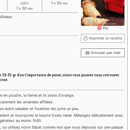
s
heure
minutes
pâte
1
55
h
min
heure
minutes
1
30
h
min
gâteaux
Pin
Imprimer la recette
Envoyer par mail
e 30-35 gr d'où l'importance de peser, sinon vous pouvez vous retrouver
isse.
e en poudre, la farine et le zeste d'orange.
icatement les amandes effilées.
n autre saladier et fouettez-les juste un peu.
dent et incorporez le beurre fondu tiède. Mélangez délicatement avec
igérateur au moins 1h30.
e, ou utilisez votre Silpat comme moi que vous déposez sur une plaque