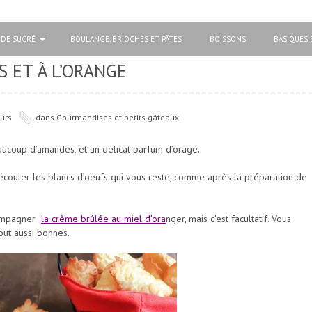
 DE SUCRÉ
BOULANGE, BRIOCHES ET PÂTES
BOISSONS
BASIQUES 
 ET À L’ORANGE
urs
dans
Gourmandises et petits gâteaux
beaucoup d’amandes, et un délicat parfum d’orage.
’écouler les blancs d’oeufs qui vous reste, comme après la préparation de
ccompagner
la crème brûlée au miel d’ora
nger, mais c’est facultatif. Vous
out aussi bonnes.