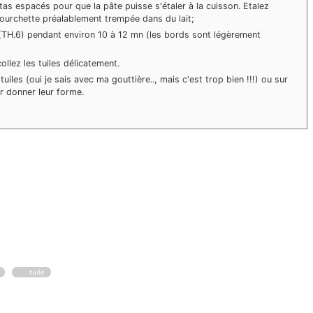
tas espacés pour que la pâte puisse s'étaler à la cuisson. Etalez
 fourchette préalablement trempée dans du lait;
0 (TH.6) pendant environ 10 à 12 mn (les bords sont légèrement
ollez les tuiles délicatement.
uiles (oui je sais avec ma gouttière.., mais c'est trop bien !!!) ou sur
ur donner leur forme.
tuile