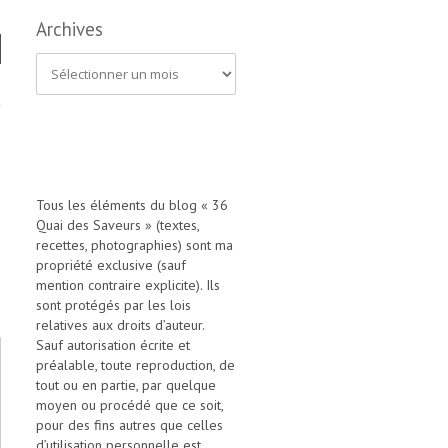
Archives
A
r
c
h
i
Tous les éléments du blog « 36
Quai des Saveurs » (textes,
v
recettes, photographies) sont ma
e
propriété exclusive (sauf
mention contraire explicite). Ils
s
sont protégés par les lois
relatives aux droits d’auteur.
Sauf autorisation écrite et
préalable, toute reproduction, de
tout ou en partie, par quelque
moyen ou procédé que ce soit,
pour des fins autres que celles
d’utilisation personnelle est