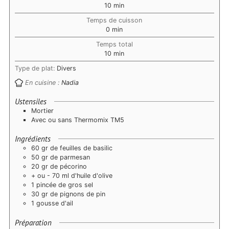
minutes
10
min
Temps de cuisson
minutes
0
min
Temps total
minutes
10
min
Type de plat:
Divers
En cuisine :
Nadia
Ustensiles
Mortier
Avec ou sans Thermomix TM5
Ingrédients
60 gr de feuilles de basilic
50 gr de parmesan
20 gr de pécorino
+ ou - 70 ml d'huile d'olive
1 pincée de gros sel
30 gr de pignons de pin
1 gousse d'ail
Préparation