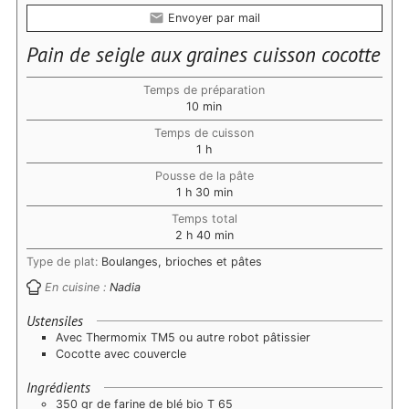
Envoyer par mail
Pain de seigle aux graines cuisson cocotte
Temps de préparation
minutes
10
min
Temps de cuisson
heure
1
h
Pousse de la pâte
heure
minutes
1
h
30
min
Temps total
heures
minutes
2
h
40
min
Type de plat:
Boulanges, brioches et pâtes
En cuisine :
Nadia
Ustensiles
Avec Thermomix TM5 ou autre robot pâtissier
Cocotte avec couvercle
Ingrédients
350 gr de farine de blé bio T 65