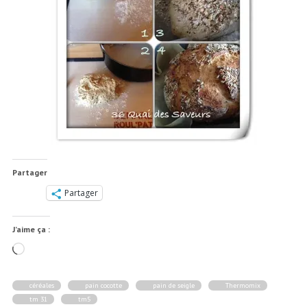
Partager
Partager
J’aime ça :
Chargement…
céréales
pain cocotte
pain de seigle
Thermomix
tm 31
tm5