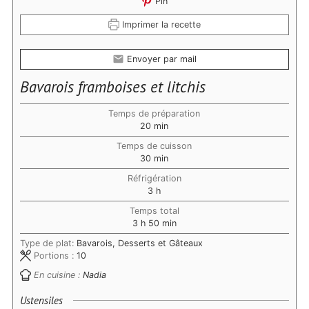
Pin
Imprimer la recette
Envoyer par mail
Bavarois framboises et litchis
Temps de préparation
minutes
20
min
Temps de cuisson
minutes
30
min
Réfrigération
heures
3
h
Temps total
heures
minutes
3
h
50
min
Type de plat:
Bavarois, Desserts et Gâteaux
Portions :
10
En cuisine :
Nadia
Ustensiles