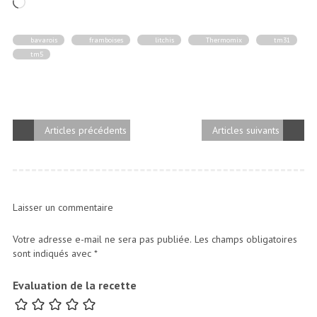
Chargement…
bavarois
framboises
litchis
Thermomix
tm31
tm5
Articles précédents
Articles suivants
Laisser un commentaire
Votre adresse e-mail ne sera pas publiée.
Les champs obligatoires
sont indiqués avec
*
Evaluation de la recette