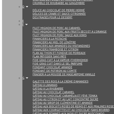
CRUMBLE DE RHUBARBE AU GINGEMBRE
D
DÉLICE AU CHOCOLAT DE PIERRE HERMÉ
DÉLICES DE CRABE ET SAUCE CITRONNÉE
DES FRAISES POUR LE DESSERT
E
F
FILET MIGNON DE PORC AU CARAMEL
FILET MIGNON DE PORC AUX FRUITS SECS ET À L’ORANGE
FILET MIGNON DE PORC SAUCE AUX KIWIS
FINANCIERS À LA PISTACHE
FINANCIERS AU MIEL DE LENÔTRE
FINANCIERS AUX AMANDES OU VISITANDINES
FINANCIERS FRAMBOISE ET CITRON
FLAN AU THON ET FONDUE DE POIREAUX
FLAN PÂTISSIER SANS PÂTE
FOIE GRAS CUIT À LA VAPEUR (THERMOMIX)
FOIE GRAS CUIT DANS LE SEL PARFUMÉ
FONDANT CHOCOLAT AMANDE
FONDANT DE POTIRON AU COMTÉ
FRAISIER À LA MOUSSE DE MASCARPONE VANILLE
G
GALETTE DES ROIS À LA CRÈME D’AMANDES
GÂTEAU À L’ANANAS
GÂTEAU À LA RHUBARBE
GÂTEAU AU CHOCOLAT CARAMEL
GÂTEAU AU CHOCOLAT CARAMÉLIA ET FÈVE TONKA
GÂTEAU AU CITRON ET AU LAIT CONCENTRÉ SUCRÉ
GÂTEAU AU SIROP DE CLÉMENTINE ET AMANDE
GÂTEAU AUX BISCUITS ROSES DE REIMS ET AUX PRALINES ROSE
GÂTEAU AUX COURGETTES ET AU CHOCOLAT (SANS BEURRE)
GÂTEAU AUX POMMES, AUX NOIX ET SUCRE MUSCOVADO