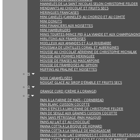
MANNELÉS DE LA SAINT NICOLAS SELON CHRISTOPHE FELDER
MENDIANTS AU CHOCOLAT ET FRUITS SECS
MERINGUES FRANÇAISES
MINI CANELÉS (CANNELÉS) AU CHORIZO ET AU COMTÉ
MINI DONUTS
MINI FINANCIERS AUX NOISETTES
MINI HAMBURGERS
MINIS TOURTES (MINCE PIE) À LA VIANDE ET AUX CHAMPIGNON
MIRLITONS AUX FRAMBOISES
MOELLEUX AUX AMANDES ET À LA RHUBARBE
MOUSSAKA DE LENTILLES CORAIL ET AUBERGINES
MOUSSE AU CHOCOLAT AÉRIENNE DE CHRISTOPHE MICHALAK
MOUSSE AUX POMMES MERINGUÉE
MOUSSE DE FRAISES AU MASCARPONE
MOUSSE DE FRAMBOISES AU SIPHON
MUFFINS AU PRALINÉ ET NOISETTES
N
NOIX CARAMÉLISÉES
NOUGAT GLACÉ AU SIROP D’ÉRABLE ET FRUITS SECS
O
ORANGE CURD (CRÈME À L’ORANGE)
P
PAIN À LA FARINE DE MAÏS – CORNBREAD
PAIN BLANC CUISSON COCOTTE
PAIN D’ÉPICES À L’ANCIENNE DE CHRISTOPHE FELDER
PAIN DE SEIGLE AUX GRAINES CUISSON COCOTTE
PAIN SANS PÉTRISSAGE (PAIN MAGIQUE)
PAINS AU LAIT ET AU CHOCOLAT
PANNA COTTA À LA BISQUE DE HOMARD
PANNA COTTA À LA VANILLE DE MADAGASCAR
PANNA COTTA AU LAIT D’AMANDES ET COULIS DE FRUITS ROUG
PANNA COTTA AU LAIT DE COCO ET COULIS DE MANGUE