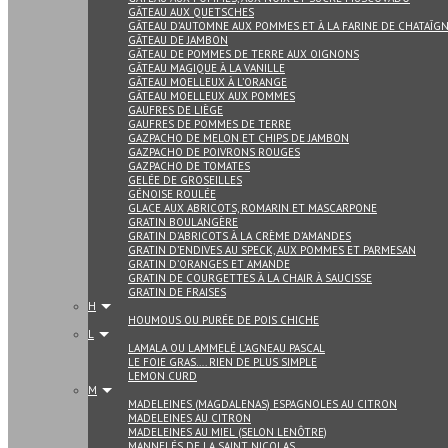
GÂTEAU AUX QUETSCHES
GÂTEAU D’AUTOMNE AUX POMMES ET À LA FARINE DE CHATAÎG
GÂTEAU DE JAMBON
GÂTEAU DE POMMES DE TERRE AUX OIGNONS
GÂTEAU MAGIQUE À LA VANILLE
GÂTEAU MOELLEUX À L’ORANGE
GÂTEAU MOELLEUX AUX POMMES
GAUFRES DE LIÈGE
GAUFRES DE POMMES DE TERRE
GAZPACHO DE MELON ET CHIPS DE JAMBON
GAZPACHO DE POIVRONS ROUGES
GAZPACHO DE TOMATES
GELÉE DE GROSEILLES
GÉNOISE ROULÉE
GLACE AUX ABRICOTS, ROMARIN ET MASCARPONE
GRATIN BOULANGÈRE
GRATIN D’ABRICOTS À LA CRÈME D’AMANDES
GRATIN D’ENDIVES AU SPECK, AUX POMMES ET PARMESAN
GRATIN D’ORANGES ET AMANDE
GRATIN DE COURGETTES À LA CHAIR À SAUCISSE
GRATIN DE FRAISES
H
HOUMOUS OU PURÉE DE POIS CHICHE
L
LAMALA OU LAMMELÉ L’AGNEAU PASCAL
LE FOIE GRAS…. RIEN DE PLUS SIMPLE
LEMON CURD
M
MADELEINES (MAGDALENAS) ESPAGNOLES AU CITRON
MADELEINES AU CITRON
MADELEINES AU MIEL (SELON LENÔTRE)
MANNELÉS DE LA SAINT NICOLAS