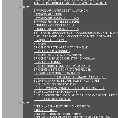
AUMONIÈRE CROUSTILLANTE DE POMMES AU CARAMEL
B
BAVAROIS AUX ASPERGES ET AU SAUMON
BAVAROIS AU CITRON
BAVAROIS AUX TROIS CHOCOLATS
BAVAROIS FRAMBOISES ET LITCHIS
BEIGNETS – CUISSON AU FOUR
BEIGNETS DE CARNAVAL (BUGNES)
BETTERAVES CROQUANTES ET MOUSSEUSES AVEC CHANTILLY 
BISCUITS CRAQUELÉS AU CHOCOLAT DE MARTHA STEWART
BLANQUETTE DE LA MER
BRIOCHE
BRIOCHE AU POTIMARRON ET CANNELLE
BRIOCHE « SUPER BONNE »
BRIOCHE (BUTCHY) AU MASCARPONE
BRIOCHE À L’HUILE DE CHRISTOPHE MICHALAK
BRIOCHE DE JEANNE
BRIOCHE MOUSSELINE (SANS PÉTRISSAGE)
BRIOCHES À TÊTE DE CHRISTOPHE FELDER
BROWNIES AUX NOIX ET AMANDES
BROCHETTES DE CREVETTES ET ANANAS À L’ASIATIQUE
BÛCHE AU CARAMEL BEURRE SALÉ ET AUX POIRES
BÛCHE AUX FERRERO ROCHER®
BÛCHE BAVAROISE VANILLE ET COEUR DE FRAMBOISE
BÛCHE GLACÉE À LA MANDARINE
BÛCHE MOUSSE AU CHOCOLAT ET GRUÉ DE CACAO CŒUR DE 
BUNDT CAKE AU CHOCOLAT
C
CAKE À LA BANANE ET AUX NOIX DE PÉCAN
CAKE À L’ORANGE
CAKE AU CITRON DE PIERRE HERMÉ
CAKE AU LAIT CONCENTRÉ SUCRÉ TELLEMENT MOELLEUX