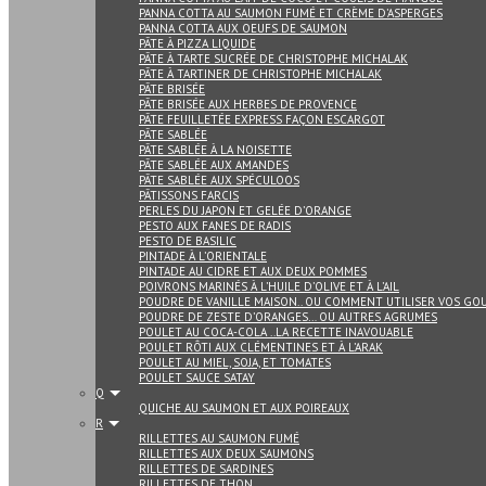
PANNA COTTA AU SAUMON FUMÉ ET CRÈME D’ASPERGES
PANNA COTTA AUX OEUFS DE SAUMON
PÂTE À PIZZA LIQUIDE
PÂTE À TARTE SUCRÉE DE CHRISTOPHE MICHALAK
PÂTE À TARTINER DE CHRISTOPHE MICHALAK
PÂTE BRISÉE
PÂTE BRISÉE AUX HERBES DE PROVENCE
PÂTE FEUILLETÉE EXPRESS FAÇON ESCARGOT
PÂTE SABLÉE
PÂTE SABLÉE À LA NOISETTE
PÂTE SABLÉE AUX AMANDES
PÂTE SABLÉE AUX SPÉCULOOS
PÂTISSONS FARCIS
PERLES DU JAPON ET GELÉE D’ORANGE
PESTO AUX FANES DE RADIS
PESTO DE BASILIC
PINTADE À L’ORIENTALE
PINTADE AU CIDRE ET AUX DEUX POMMES
POIVRONS MARINÉS À L’HUILE D’OLIVE ET À L’AIL
POUDRE DE VANILLE MAISON.. OU COMMENT UTILISER VOS GOU
POUDRE DE ZESTE D’ORANGES… OU AUTRES AGRUMES
POULET AU COCA-COLA ..LA RECETTE INAVOUABLE
POULET RÔTI AUX CLÉMENTINES ET À L’ARAK
POULET AU MIEL, SOJA, ET TOMATES
POULET SAUCE SATAY
Q
QUICHE AU SAUMON ET AUX POIREAUX
R
RILLETTES AU SAUMON FUMÉ
RILLETTES AUX DEUX SAUMONS
RILLETTES DE SARDINES
RILLETTES DE THON