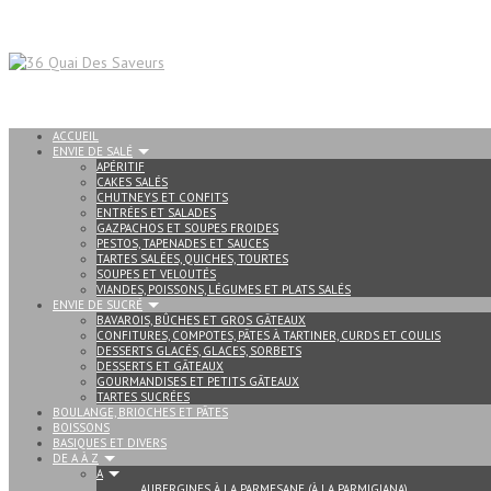
ACCUEIL
ENVIE DE SALÉ
APÉRITIF
CAKES SALÉS
CHUTNEYS ET CONFITS
ENTRÉES ET SALADES
GAZPACHOS ET SOUPES FROIDES
PESTOS, TAPENADES ET SAUCES
TARTES SALÉES, QUICHES, TOURTES
SOUPES ET VELOUTÉS
VIANDES, POISSONS, LÉGUMES ET PLATS SALÉS
ENVIE DE SUCRÉ
BAVAROIS, BÛCHES ET GROS GÂTEAUX
CONFITURES, COMPOTES, PÂTES À TARTINER, CURDS ET COULIS
DESSERTS GLACÉS, GLACES, SORBETS
DESSERTS ET GÂTEAUX
GOURMANDISES ET PETITS GÂTEAUX
TARTES SUCRÉES
BOULANGE, BRIOCHES ET PÂTES
BOISSONS
BASIQUES ET DIVERS
DE A À Z
A
AUBERGINES À LA PARMESANE (À LA PARMIGIANA)