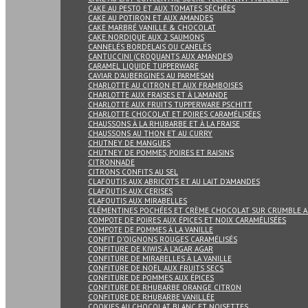
CAKE AU PESTO ET AUX TOMATES SÉCHÉES
CAKE AU POTIRON ET AUX AMANDES
CAKE MARBRÉ VANILLE & CHOCOLAT
CAKE NORDIQUE AUX 2 SAUMONS
CANNELÉS BORDELAIS OU CANELÉS
CANTUCCINI (CROQUANTS AUX AMANDES)
CARAMEL LIQUIDE TUPPERWARE
CAVIAR D’AUBERGINES AU PARMESAN
CHARLOTTE AU CITRON ET AUX FRAMBOISES
CHARLOTTE AUX FRAISES ET À L’AMANDE
CHARLOTTE AUX FRUITS TUPPERWARE PSCHITT
CHARLOTTE CHOCOLAT ET POIRES CARAMÉLISÉES
CHAUSSONS À LA RHUBARBE ET À LA FRAISE
CHAUSSONS AU THON ET AU CURRY
CHUTNEY DE MANGUES
CHUTNEY DE POMMES, POIRES ET RAISINS
CITRONNADE
CITRONS CONFITS AU SEL
CLAFOUTIS AUX ABRICOTS ET AU LAIT D’AMANDES
CLAFOUTIS AUX CERISES
CLAFOUTIS AUX MIRABELLES
CLÉMENTINES POCHÉES ET CRÈME CHOCOLAT SUR CRUMBLE A
COMPOTE DE POIRES AUX ÉPICES ET NOIX CARAMÉLISÉES
COMPOTE DE POMMES À LA VANILLE
CONFIT D’OIGNONS ROUGES CARAMÉLISÉS
CONFITURE DE KIWIS À L’AGAR AGAR
CONFITURE DE MIRABELLES À LA VANILLE
CONFITURE DE NOËL AUX FRUITS SECS
CONFITURE DE POMMES AUX ÉPICES
CONFITURE DE RHUBARBE ORANGE CITRON
CONFITURE DE RHUBARBE VANILLÉE
COOKIES AU CHOCOLAT BLANC ET NOISETTES