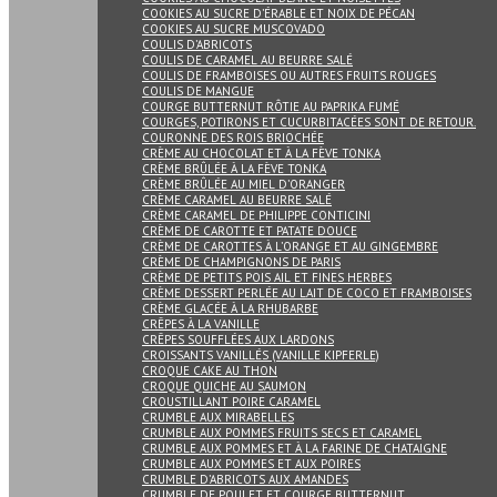
COOKIES AU SUCRE D’ÉRABLE ET NOIX DE PÉCAN
COOKIES AU SUCRE MUSCOVADO
COULIS D’ABRICOTS
COULIS DE CARAMEL AU BEURRE SALÉ
COULIS DE FRAMBOISES OU AUTRES FRUITS ROUGES
COULIS DE MANGUE
COURGE BUTTERNUT RÔTIE AU PAPRIKA FUMÉ
COURGES, POTIRONS ET CUCURBITACÉES SONT DE RETOUR.
COURONNE DES ROIS BRIOCHÉE
CRÈME AU CHOCOLAT ET À LA FÈVE TONKA
CRÈME BRÛLÉE À LA FÈVE TONKA
CRÈME BRÛLÉE AU MIEL D’ORANGER
CRÈME CARAMEL AU BEURRE SALÉ
CRÈME CARAMEL DE PHILIPPE CONTICINI
CRÈME DE CAROTTE ET PATATE DOUCE
CRÈME DE CAROTTES À L’ORANGE ET AU GINGEMBRE
CRÈME DE CHAMPIGNONS DE PARIS
CRÈME DE PETITS POIS AIL ET FINES HERBES
CRÈME DESSERT PERLÉE AU LAIT DE COCO ET FRAMBOISES
CRÈME GLACÉE À LA RHUBARBE
CRÊPES À LA VANILLE
CRÊPES SOUFFLÉES AUX LARDONS
CROISSANTS VANILLÉS (VANILLE KIPFERLE)
CROQUE CAKE AU THON
CROQUE QUICHE AU SAUMON
CROUSTILLANT POIRE CARAMEL
CRUMBLE AUX MIRABELLES
CRUMBLE AUX POMMES FRUITS SECS ET CARAMEL
CRUMBLE AUX POMMES ET À LA FARINE DE CHATAIGNE
CRUMBLE AUX POMMES ET AUX POIRES
CRUMBLE D’ABRICOTS AUX AMANDES
CRUMBLE DE POULET ET COURGE BUTTERNUT