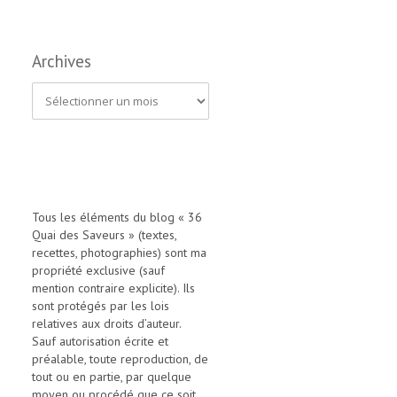
Archives
A
r
c
h
i
Tous les éléments du blog « 36
Quai des Saveurs » (textes,
v
recettes, photographies) sont ma
e
propriété exclusive (sauf
mention contraire explicite). Ils
s
sont protégés par les lois
relatives aux droits d’auteur.
Sauf autorisation écrite et
préalable, toute reproduction, de
tout ou en partie, par quelque
moyen ou procédé que ce soit,