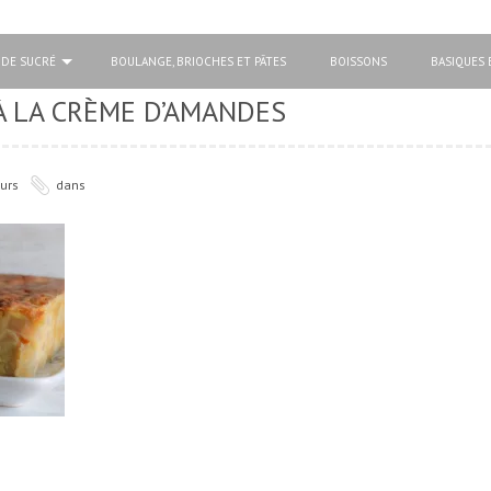
 DE SUCRÉ
BOULANGE, BRIOCHES ET PÂTES
BOISSONS
BASIQUES 
À LA CRÈME D’AMANDES
urs
dans