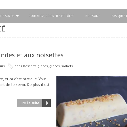
 DE SUCRÉ
BOULANGE, BRIOCHES ET PÂTES
BOISSONS
BASIQUES 
CÉ
ndes et aux noisettes
urs
dans
Desserts glacés, glaces, sorbets
e, et ca c’est pratique. Vous
 de le servir. De plus il est
Lire la suite