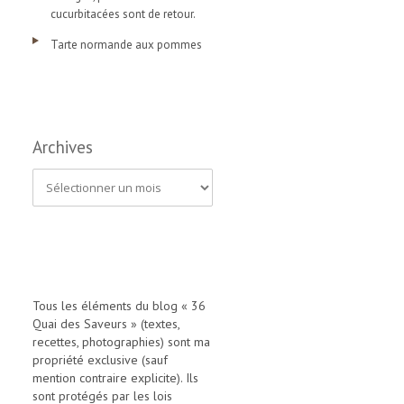
cucurbitacées sont de retour.
Tarte normande aux pommes
Archives
A
r
c
h
i
Tous les éléments du blog « 36
Quai des Saveurs » (textes,
v
recettes, photographies) sont ma
e
propriété exclusive (sauf
mention contraire explicite). Ils
s
sont protégés par les lois