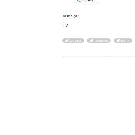
J’aime ça :
Chargement…
amande
meringue
pralin