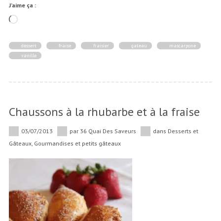
J’aime ça :
Chargement…
dessert
fraise
fraisier
gateau
mascarpone
vanille
Chaussons à la rhubarbe et à la fraise
03/07/2013
par
36 Quai Des Saveurs
dans
Desserts et
Gâteaux
,
Gourmandises et petits gâteaux