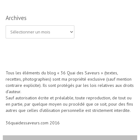
Archives
A
r
c
h
i
Tous les éléments du blog « 36 Quai des Saveurs » (textes,
recettes, photographies) sont ma propriété exclusive (sauf mention
v
contraire explicite). Ils sont protégés par les lois relatives aux droits
e
d’auteur.
Sauf autorisation écrite et préalable, toute reproduction, de tout ou
s
en partie, par quelque moyen ou procédé que ce soit, pour des fins
autres que celles d’utilisation personnelle est strictement interdite.
36quaidessaveurs.com 2016