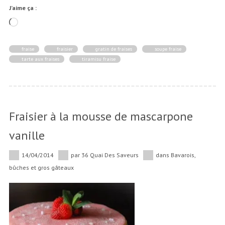
J’aime ça :
Chargement…
fraise
fraisier
gratin de fraises
soupe fraise
tarte aux fraises
tiramisu fraise
Fraisier à la mousse de mascarpone
vanille
14/04/2014
par
36 Quai Des Saveurs
dans
Bavarois,
bûches et gros gâteaux