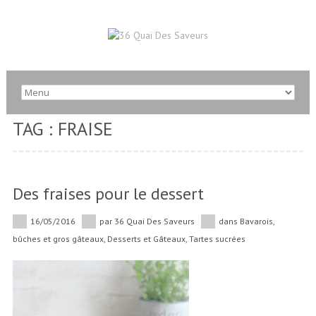
TAG : FRAISE
Des fraises pour le dessert
16/05/2016
par
36 Quai Des Saveurs
dans
Bavarois,
bûches et gros gâteaux
,
Desserts et Gâteaux
,
Tartes sucrées