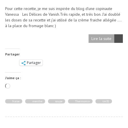
Pour cette recette, je me suis inspirée du blog d’une copinaute
Vanessa Les Délices de Vanish.Très rapide, et très bon. J’ai doublé
les doses de sa recette et j’ai utilisé de la crème fraiche allégée ….
à la place du fromage blanc )
Lire la suite
Partager
Partager
J’aime ça :
Chargement…
fraise
menthe
soupe
Thermomix
tm31